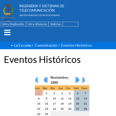
ESCUELA TÉCNICA SUPERIOR DE
INGENIERÍA Y SISTEMAS DE
TELECOMUNICACIÓN
UNIVERSIDAD POLITÉCNICA DE MADRID
Intra-Empleados
Intra-Alumnos
Noticias
Contacto
English
La Escuela
/
Comunicación
/
Eventos Históricos
Eventos Históricos
Noviembre,
1999
Lun
Mar
Mie
Jue
Vie
Sab
Dom
1
2
3
4
5
6
7
8
9
10
11
12
13
14
15
16
17
18
19
20
21
22
23
24
25
26
27
28
29
30