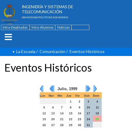
ESCUELA TÉCNICA SUPERIOR DE
INGENIERÍA Y SISTEMAS DE
TELECOMUNICACIÓN
UNIVERSIDAD POLITÉCNICA DE MADRID
Intra-Empleados
Intra-Alumnos
Noticias
Contacto
English
La Escuela
/
Comunicación
/
Eventos Históricos
Eventos Históricos
Julio, 1999
Lun
Mar
Mie
Jue
Vie
Sab
Dom
1
2
3
4
5
6
7
8
9
10
11
12
13
14
15
16
17
18
19
20
21
22
23
24
25
26
27
28
29
30
31