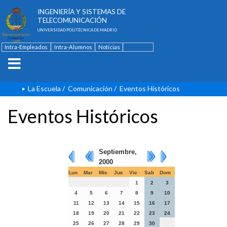
ESCUELA TÉCNICA SUPERIOR DE
INGENIERÍA Y SISTEMAS DE
TELECOMUNICACIÓN
UNIVERSIDAD POLITÉCNICA DE MADRID
Intra-Empleados
Intra-Alumnos
Noticias
Contacto
English
La Escuela
/
Comunicación
/
Eventos Históricos
Eventos Históricos
Septiembre,
2000
Lun
Mar
Mie
Jue
Vie
Sab
Dom
1
2
3
4
5
6
7
8
9
10
11
12
13
14
15
16
17
18
19
20
21
22
23
24
25
26
27
28
29
30