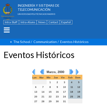
ESCUELA TÉCNICA SUPERIOR DE
INGENIERÍA Y SISTEMAS DE
TELECOMUNICACIÓN
UNIVERSIDAD POLITÉCNICA DE MADRID
Intra-Staff
Intra-Alums
News
Contact
Español
The School
/
Communication
/
Eventos Históricos
Eventos Históricos
Marzo, 2000
Lun
Mar
Mie
Jue
Vie
Sab
Dom
1
2
3
4
5
6
7
8
9
10
11
12
13
14
15
16
17
18
19
20
21
22
23
24
25
26
27
28
29
30
31