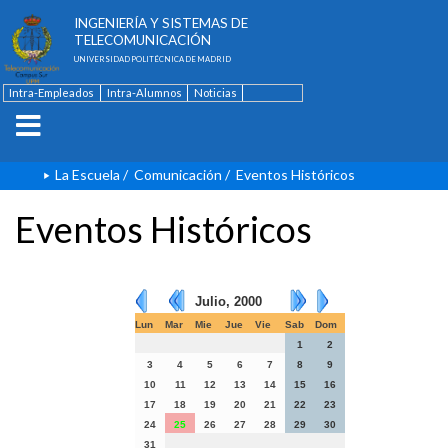
ESCUELA TÉCNICA SUPERIOR DE
INGENIERÍA Y SISTEMAS DE
TELECOMUNICACIÓN
UNIVERSIDAD POLITÉCNICA DE MADRID
Intra-Empleados
Intra-Alumnos
Noticias
Contacto
English
La Escuela
/
Comunicación
/
Eventos Históricos
Eventos Históricos
Julio, 2000
Lun
Mar
Mie
Jue
Vie
Sab
Dom
1
2
3
4
5
6
7
8
9
10
11
12
13
14
15
16
17
18
19
20
21
22
23
24
25
26
27
28
29
30
31