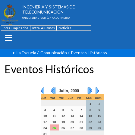
ESCUELA TÉCNICA SUPERIOR DE
INGENIERÍA Y SISTEMAS DE
TELECOMUNICACIÓN
UNIVERSIDAD POLITÉCNICA DE MADRID
Intra-Empleados
Intra-Alumnos
Noticias
Contacto
English
La Escuela
/
Comunicación
/
Eventos Históricos
Eventos Históricos
Julio, 2000
Lun
Mar
Mie
Jue
Vie
Sab
Dom
1
2
3
4
5
6
7
8
9
10
11
12
13
14
15
16
17
18
19
20
21
22
23
24
25
26
27
28
29
30
31