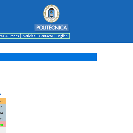
ntra-Alumnos
Noticias
Contacto
English
om
7
14
21
28