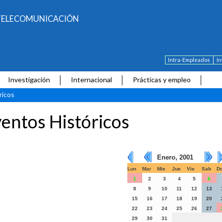
E TELECOMUNICACIÓN
Intra-Empleados
I
Investigación
Internacional
Prácticas y empleo
ricos
entos Históricos
Enero, 2001
Lun
Mar
Mie
Jue
Vie
Sab
D
1
2
3
4
5
6
8
9
10
11
12
13
15
16
17
18
19
20
22
23
24
25
26
27
29
30
31