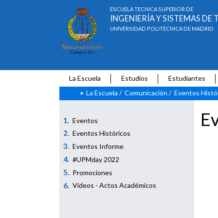
ESCUELA TÉCNICA SUPERIOR DE
INGENIERÍA Y SISTEMAS D
UNIVERSIDAD POLITÉCNICA DE MADRID
La Escuela
Estudios
Estudiantes
La Escuela
/
Comunicación
/
Eventos Histó
Ev
1.
Eventos
2.
Eventos Históricos
3.
Eventos Informe
4.
#UPMday 2022
5.
Promociones
6.
Vídeos - Actos Académicos