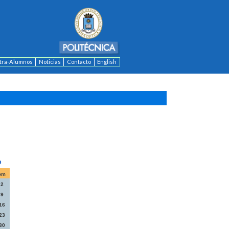
ntra-Alumnos
Noticias
Contacto
English
om
2
9
16
23
30