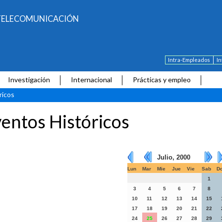
E TELECOMUNICACIÓN
Intra-Empleados
I
Investigación
Internacional
Prácticas y empleo
ricos
entos Históricos
Julio, 2000
Lun
Mar
Mie
Jue
Vie
Sab
D
1
3
4
5
6
7
8
10
11
12
13
14
15
17
18
19
20
21
22
24
25
26
27
28
29