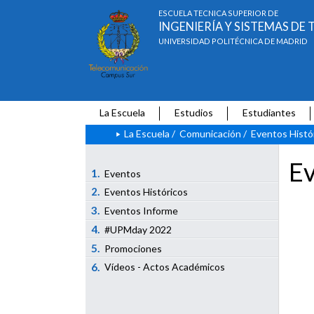
ESCUELA TÉCNICA SUPERIOR DE
INGENIERÍA Y SISTEMAS D
UNIVERSIDAD POLITÉCNICA DE MADRID
La Escuela
Estudios
Estudiantes
La Escuela
/
Comunicación
/
Eventos Histó
Ev
1.
Eventos
2.
Eventos Históricos
3.
Eventos Informe
4.
#UPMday 2022
5.
Promociones
6.
Vídeos - Actos Académicos