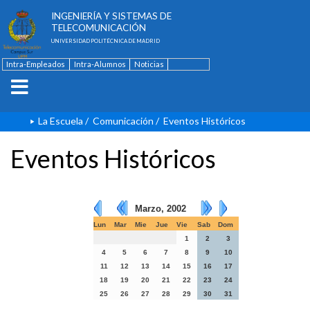
ESCUELA TÉCNICA SUPERIOR DE
INGENIERÍA Y SISTEMAS DE
TELECOMUNICACIÓN
UNIVERSIDAD POLITÉCNICA DE MADRID
Intra-Empleados
Intra-Alumnos
Noticias
Contacto
English
La Escuela
/
Comunicación
/
Eventos Históricos
Eventos Históricos
Marzo, 2002
Lun
Mar
Mie
Jue
Vie
Sab
Dom
1
2
3
4
5
6
7
8
9
10
11
12
13
14
15
16
17
18
19
20
21
22
23
24
25
26
27
28
29
30
31