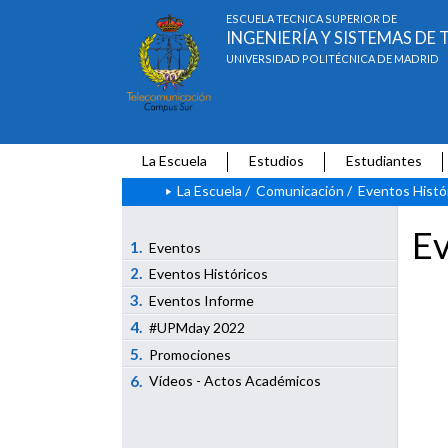
ESCUELA TÉCNICA SUPERIOR DE
INGENIERÍA Y SISTEMAS D
UNIVERSIDAD POLITÉCNICA DE MADRID
La Escuela
Estudios
Estudiantes
La Escuela
/
Comunicación
/
Eventos Histó
Ev
1.
Eventos
2.
Eventos Históricos
3.
Eventos Informe
4.
#UPMday 2022
5.
Promociones
6.
Vídeos - Actos Académicos