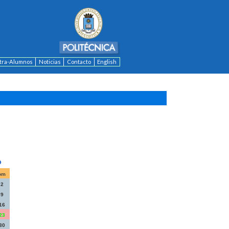
ntra-Alumnos
Noticias
Contacto
English
om
2
9
16
23
30