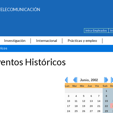
E TELECOMUNICACIÓN
Intra-Empleados
I
Investigación
Internacional
Prácticas y empleo
ricos
entos Históricos
Junio, 2002
Lun
Mar
Mie
Jue
Vie
Sab
D
1
3
4
5
6
7
8
10
11
12
13
14
15
17
18
19
20
21
22
24
25
26
27
28
29