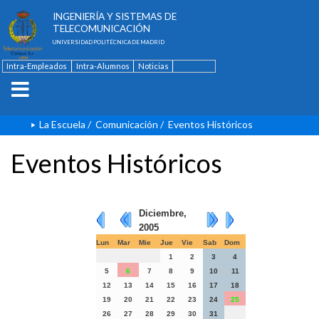
ESCUELA TÉCNICA SUPERIOR DE
INGENIERÍA Y SISTEMAS DE
TELECOMUNICACIÓN
UNIVERSIDAD POLITÉCNICA DE MADRID
Intra-Empleados
Intra-Alumnos
Noticias
Contacto
English
La Escuela
/
Comunicación
/
Eventos Históricos
Eventos Históricos
Diciembre,
2005
Lun
Mar
Mie
Jue
Vie
Sab
Dom
1
2
3
4
5
6
7
8
9
10
11
12
13
14
15
16
17
18
19
20
21
22
23
24
25
26
27
28
29
30
31