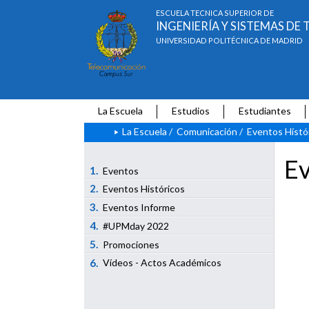
ESCUELA TÉCNICA SUPERIOR DE
INGENIERÍA Y SISTEMAS D
UNIVERSIDAD POLITÉCNICA DE MADRID
La Escuela
Estudios
Estudiantes
La Escuela
/
Comunicación
/
Eventos Histó
Ev
1.
Eventos
2.
Eventos Históricos
3.
Eventos Informe
4.
#UPMday 2022
5.
Promociones
6.
Vídeos - Actos Académicos