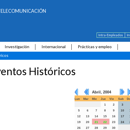
E TELECOMUNICACIÓN
Intra-Empleados
I
Investigación
Internacional
Prácticas y empleo
ricos
entos Históricos
Abril, 2004
Lun
Mar
Mie
Jue
Vie
Sab
D
1
2
3
5
6
7
8
9
10
12
13
14
15
16
17
19
20
21
22
23
24
26
27
28
29
30