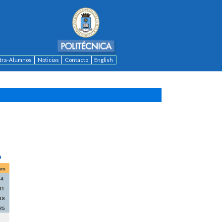
ntra-Alumnos
Noticias
Contacto
English
om
4
11
18
25