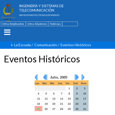
ESCUELA TÉCNICA SUPERIOR DE
INGENIERÍA Y SISTEMAS DE
TELECOMUNICACIÓN
UNIVERSIDAD POLITÉCNICA DE MADRID
Intra-Empleados
Intra-Alumnos
Noticias
Contacto
English
La Escuela
/
Comunicación
/
Eventos Históricos
Eventos Históricos
Julio, 2005
Lun
Mar
Mie
Jue
Vie
Sab
Dom
1
2
3
4
5
6
7
8
9
10
11
12
13
14
15
16
17
18
19
20
21
22
23
24
25
26
27
28
29
30
31