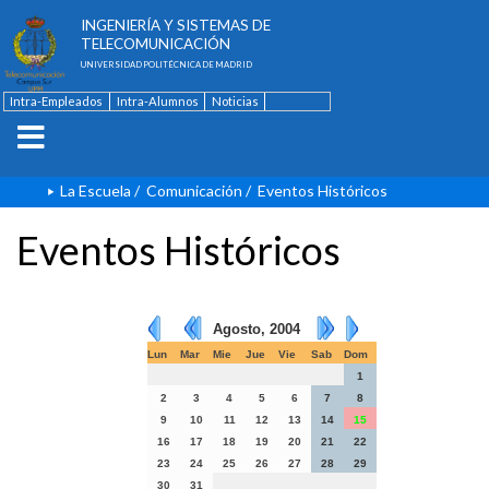
ESCUELA TÉCNICA SUPERIOR DE
INGENIERÍA Y SISTEMAS DE
TELECOMUNICACIÓN
UNIVERSIDAD POLITÉCNICA DE MADRID
Intra-Empleados
Intra-Alumnos
Noticias
Contacto
English
La Escuela
/
Comunicación
/
Eventos Históricos
Eventos Históricos
Agosto, 2004
Lun
Mar
Mie
Jue
Vie
Sab
Dom
1
2
3
4
5
6
7
8
9
10
11
12
13
14
15
16
17
18
19
20
21
22
23
24
25
26
27
28
29
30
31