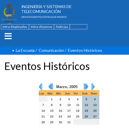
ESCUELA TÉCNICA SUPERIOR DE
INGENIERÍA Y SISTEMAS DE
TELECOMUNICACIÓN
UNIVERSIDAD POLITÉCNICA DE MADRID
Intra-Empleados
Intra-Alumnos
Noticias
Contacto
English
La Escuela
/
Comunicación
/
Eventos Históricos
Eventos Históricos
Marzo, 2005
Lun
Mar
Mie
Jue
Vie
Sab
Dom
1
2
3
4
5
6
7
8
9
10
11
12
13
14
15
16
17
18
19
20
21
22
23
24
25
26
27
28
29
30
31