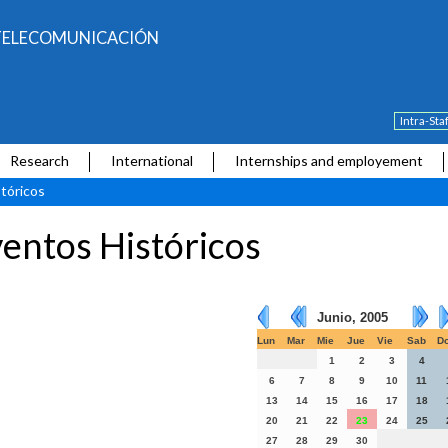
E TELECOMUNICACIÓN
Intra-Sta
Research
International
Internships and employement
tóricos
entos Históricos
Junio, 2005
Lun
Mar
Mie
Jue
Vie
Sab
D
1
2
3
4
6
7
8
9
10
11
13
14
15
16
17
18
20
21
22
23
24
25
27
28
29
30