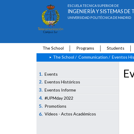
ESCUELA TÉCNICA SUPERIOR DE
INGENIERÍA Y SISTEMAS D
UNIVERSIDAD POLITÉCNICA DE MADRID
The School
Programs
Students
The School
/
Communication
/
Eventos His
Ev
1.
Events
2.
Eventos Históricos
3.
Eventos Informe
4.
#UPMday 2022
5.
Promotions
6.
Vídeos - Actos Académicos