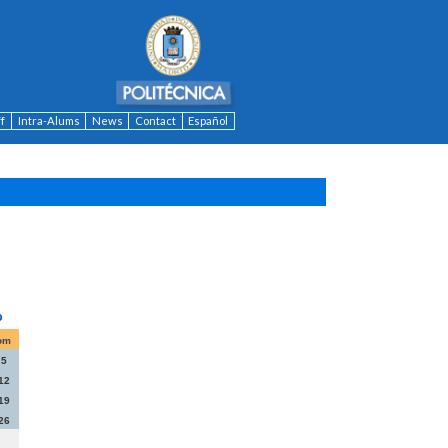
ff
Intra-Alums
News
Contact
Español
om
5
12
19
26