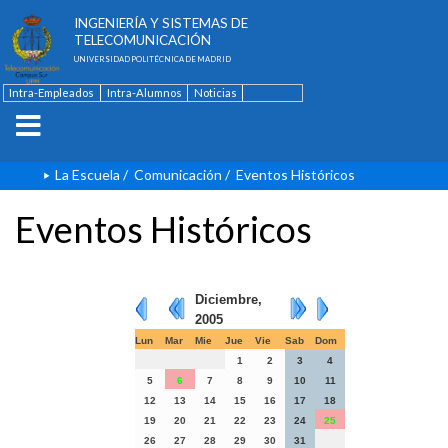
ESCUELA TÉCNICA SUPERIOR DE
INGENIERÍA Y SISTEMAS DE
TELECOMUNICACIÓN
UNIVERSIDAD POLITÉCNICA DE MADRID
Intra-Empleados
Intra-Alumnos
Noticias
Contacto
English
La Escuela
/
Comunicación
/
Eventos Históricos
Eventos Históricos
Diciembre,
2005
Lun
Mar
Mie
Jue
Vie
Sab
Dom
1
2
3
4
5
6
7
8
9
10
11
12
13
14
15
16
17
18
19
20
21
22
23
24
25
26
27
28
29
30
31