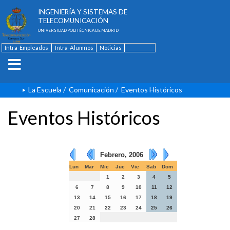
ESCUELA TÉCNICA SUPERIOR DE
INGENIERÍA Y SISTEMAS DE
TELECOMUNICACIÓN
UNIVERSIDAD POLITÉCNICA DE MADRID
Intra-Empleados
Intra-Alumnos
Noticias
Contacto
English
La Escuela
/
Comunicación
/
Eventos Históricos
Eventos Históricos
Febrero, 2006
Lun
Mar
Mie
Jue
Vie
Sab
Dom
1
2
3
4
5
6
7
8
9
10
11
12
13
14
15
16
17
18
19
20
21
22
23
24
25
26
27
28