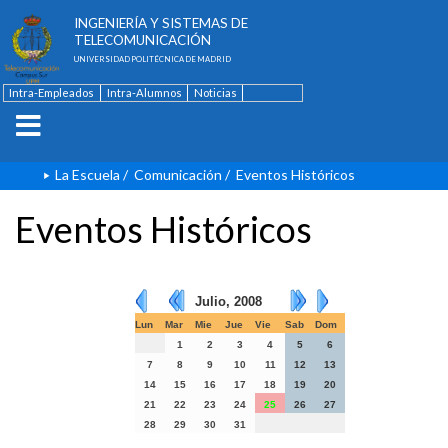
ESCUELA TÉCNICA SUPERIOR DE
INGENIERÍA Y SISTEMAS DE
TELECOMUNICACIÓN
UNIVERSIDAD POLITÉCNICA DE MADRID
Intra-Empleados
Intra-Alumnos
Noticias
Contacto
English
La Escuela
/
Comunicación
/
Eventos Históricos
Eventos Históricos
Julio, 2008
Lun
Mar
Mie
Jue
Vie
Sab
Dom
1
2
3
4
5
6
7
8
9
10
11
12
13
14
15
16
17
18
19
20
21
22
23
24
25
26
27
28
29
30
31