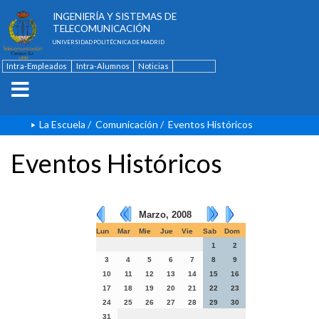
ESCUELA TÉCNICA SUPERIOR DE
INGENIERÍA Y SISTEMAS DE
TELECOMUNICACIÓN
UNIVERSIDAD POLITÉCNICA DE MADRID
Intra-Empleados
Intra-Alumnos
Noticias
Contacto
English
La Escuela
/
Comunicación
/
Eventos Históricos
Eventos Históricos
Marzo, 2008
Lun
Mar
Mie
Jue
Vie
Sab
Dom
1
2
3
4
5
6
7
8
9
10
11
12
13
14
15
16
17
18
19
20
21
22
23
24
25
26
27
28
29
30
31