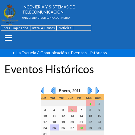
ESCUELA TÉCNICA SUPERIOR DE
INGENIERÍA Y SISTEMAS DE
TELECOMUNICACIÓN
UNIVERSIDAD POLITÉCNICA DE MADRID
Intra-Empleados
Intra-Alumnos
Noticias
Contacto
English
La Escuela
/
Comunicación
/
Eventos Históricos
Eventos Históricos
Enero, 2011
Lun
Mar
Mie
Jue
Vie
Sab
Dom
1
2
3
4
5
6
7
8
9
10
11
12
13
14
15
16
17
18
19
20
21
22
23
24
25
26
27
28
29
30
31