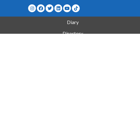
Diary
Directory
How to get to School?
Contact
Site Map
Complaints/Suggestions/Congratulations
Museum
B.Eng. Programs
MSc and PhD
Research Centres