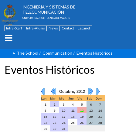
ESCUELA TÉCNICA SUPERIOR DE
INGENIERÍA Y SISTEMAS DE
TELECOMUNICACIÓN
UNIVERSIDAD POLITÉCNICA DE MADRID
Intra-Staff
Intra-Alums
News
Contact
Español
The School
/
Communication
/
Eventos Históricos
Eventos Históricos
Octubre, 2012
Lun
Mar
Mie
Jue
Vie
Sab
Dom
1
2
3
4
5
6
7
8
9
10
11
12
13
14
15
16
17
18
19
20
21
22
23
24
25
26
27
28
29
30
31