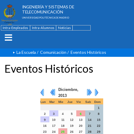
ESCUELA TÉCNICA SUPERIOR DE
INGENIERÍA Y SISTEMAS DE
TELECOMUNICACIÓN
UNIVERSIDAD POLITÉCNICA DE MADRID
Intra-Empleados
Intra-Alumnos
Noticias
Contacto
English
La Escuela
/
Comunicación
/
Eventos Históricos
Eventos Históricos
Diciembre,
2013
Lun
Mar
Mie
Jue
Vie
Sab
Dom
1
2
3
4
5
6
7
8
9
10
11
12
13
14
15
16
17
18
19
20
21
22
23
24
25
26
27
28
29