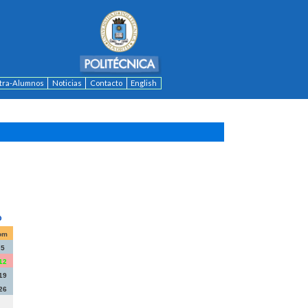
ntra-Alumnos
Noticias
Contacto
English
om
5
12
19
26