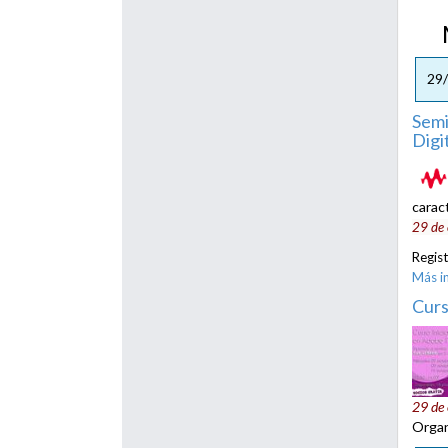
Me
29
Semi
Digi
carac
29 de 
Regis
Más i
Curs
29 de 
Organ