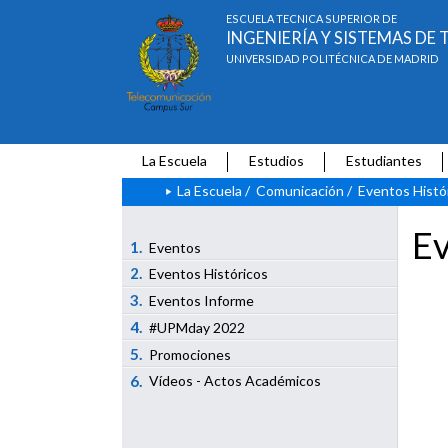
ESCUELA TÉCNICA SUPERIOR DE
INGENIERÍA Y SISTEMAS D
UNIVERSIDAD POLITÉCNICA DE MADRID
La Escuela
Estudios
Estudiantes
La Escuela
/
Comunicación
/
Eventos Histó
Ev
1.
Eventos
2.
Eventos Históricos
3.
Eventos Informe
4.
#UPMday 2022
5.
Promociones
6.
Vídeos - Actos Académicos