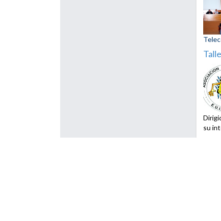
Telec
Tall
Dirig
su in