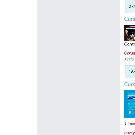
27
Curs
Contr
Organ
+info
16
Cur
11 nov
Inscri