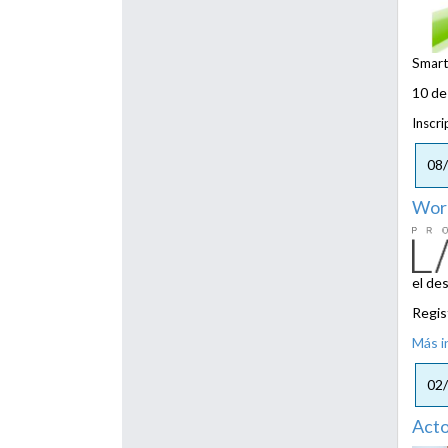
Smart
10 de
Inscri
08
Work
el des
Regis
Más i
02
Acto