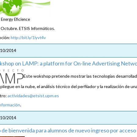
 Energy Eficience
 Octubre.
ETSIS Informáticos.
pción:
http://bit.ly/1lyvt4v
/10/2014
shop on LAMP: a platform for On-line Advertising Netw
Este wokshop pretende mostrar las tecnologías desarrollad
pliegue en la nube, el análisis técnico del perfilador y la realización de u
tro:
actividades@etsist.upm.es
nformación
.
/10/2014
 de bienvenida para alumnos de nuevo ingreso por acceso