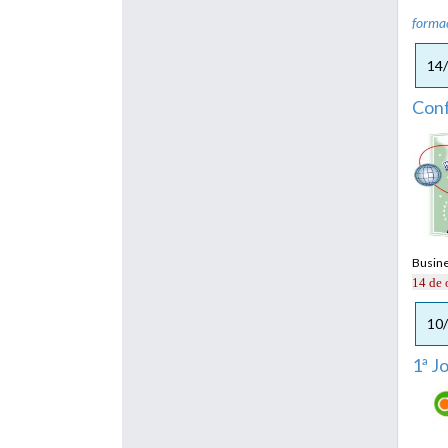
forma
14
Conf
Busine
14 de 
10
1ª J