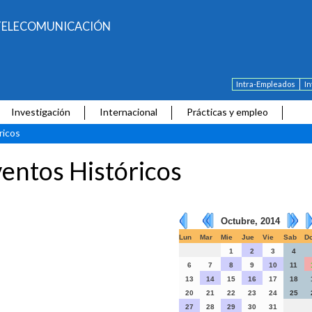
E TELECOMUNICACIÓN
Intra-Empleados
I
Investigación
Internacional
Prácticas y empleo
ricos
entos Históricos
Octubre, 2014
Lun
Mar
Mie
Jue
Vie
Sab
D
1
2
3
4
6
7
8
9
10
11
13
14
15
16
17
18
20
21
22
23
24
25
27
28
29
30
31