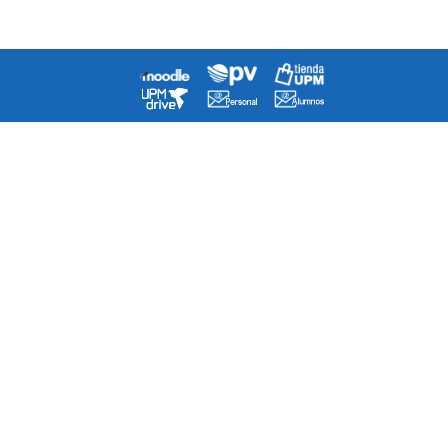
Diary
Directory
How to get to School?
Contact
Site Map
Complaints/Suggestions/Congratulations
Museum