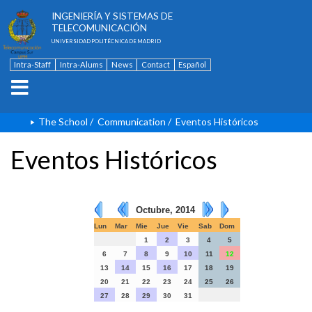
ESCUELA TÉCNICA SUPERIOR DE
INGENIERÍA Y SISTEMAS DE
TELECOMUNICACIÓN
UNIVERSIDAD POLITÉCNICA DE MADRID
Intra-Staff
Intra-Alums
News
Contact
Español
The School
/
Communication
/
Eventos Históricos
Eventos Históricos
Octubre, 2014
Lun
Mar
Mie
Jue
Vie
Sab
Dom
1
2
3
4
5
6
7
8
9
10
11
12
13
14
15
16
17
18
19
20
21
22
23
24
25
26
27
28
29
30
31