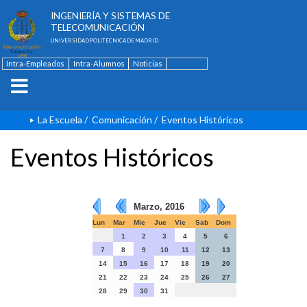
ESCUELA TÉCNICA SUPERIOR DE
INGENIERÍA Y SISTEMAS DE
TELECOMUNICACIÓN
UNIVERSIDAD POLITÉCNICA DE MADRID
Intra-Empleados
Intra-Alumnos
Noticias
Contacto
English
La Escuela
/
Comunicación
/
Eventos Históricos
Eventos Históricos
Marzo, 2016
Lun
Mar
Mie
Jue
Vie
Sab
Dom
1
2
3
4
5
6
7
8
9
10
11
12
13
14
15
16
17
18
19
20
21
22
23
24
25
26
27
28
29
30
31