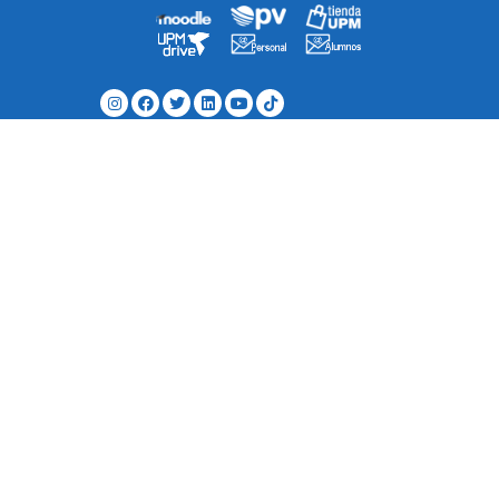
Agenda
Directorio
¿Cómo llegar a la escuela?
Contacto
Mapa del Sitio
Quejas/Sugerencias/Felicitaciones
Museo de Telecomunicaciones
Grados
Másteres Oficiales y Doctorado