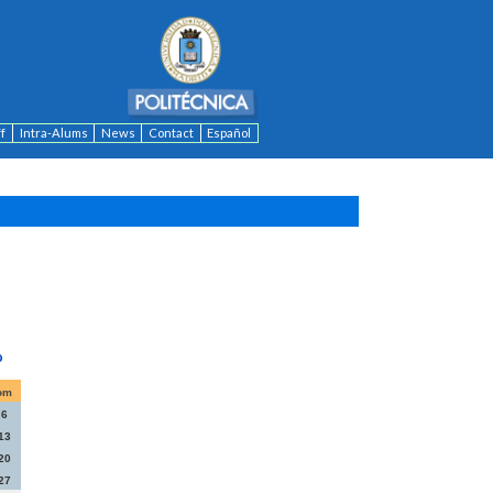
ff
Intra-Alums
News
Contact
Español
om
6
13
20
27