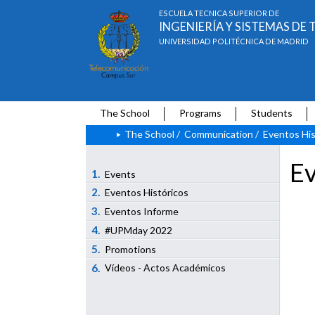
ESCUELA TÉCNICA SUPERIOR DE
INGENIERÍA Y SISTEMAS D
UNIVERSIDAD POLITÉCNICA DE MADRID
The School
Programs
Students
The School
/
Communication
/
Eventos His
Ev
1.
Events
2.
Eventos Históricos
3.
Eventos Informe
4.
#UPMday 2022
5.
Promotions
6.
Vídeos - Actos Académicos