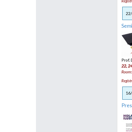
Regist
22
Semi
Prof.
22, 2
Room
Regist
16
Pres