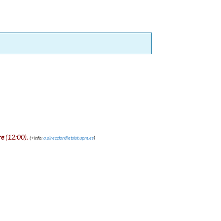
re
(12:00).
(+info:
a.direccion@etsist.upm.es
)