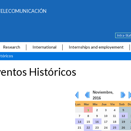
E TELECOMUNICACIÓN
Intra-Sta
Research
International
Internships and employement
tóricos
entos Históricos
Noviembre,
2016
Lun
Mar
Mie
Jue
Vie
Sab
D
1
2
3
4
5
7
8
9
10
11
12
14
15
16
17
18
19
21
22
23
24
25
26