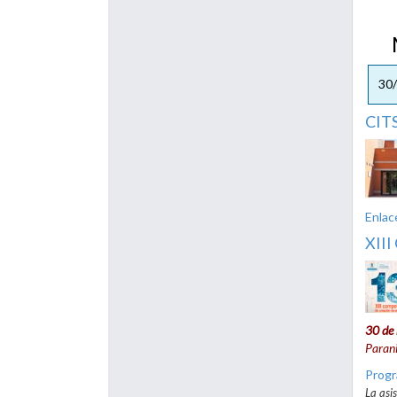
Me
30
CITS
Enlac
XIII
30 de
Parani
Prog
La asi