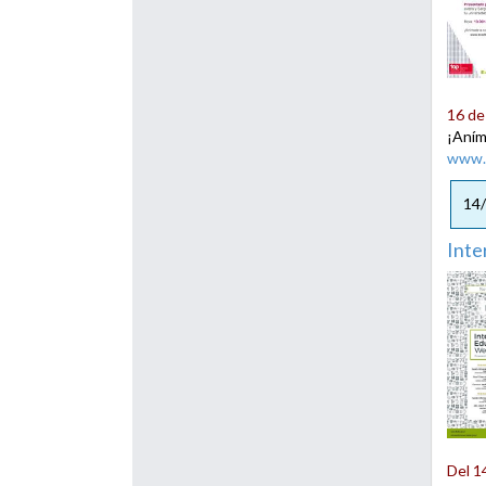
16 de
¡Aním
www.
14
Inte
Del 1