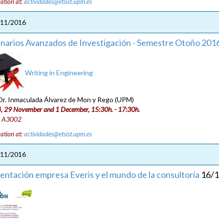
ration at:
actividades@etsist.upm.es
/11/2016
narios Avanzados de Investigación - Semestre Otoño 201
Writing in Engineering
 Dr. Inmaculada Álvarez de Mon y Rego (UPM)
4, 29 November and 1 December, 15:30h. - 17:30h.
: A3002
ration at:
actividades@etsist.upm.es
/11/2016
entación empresa Everis y el mundo de la consultoría
16/