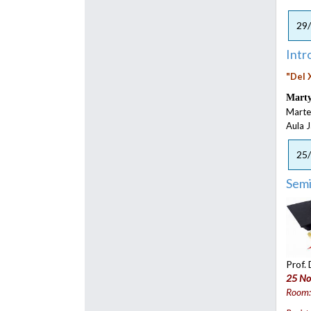
29
Intr
"Del 
Marty
Marte
Aula 
25
Semi
Prof. 
25 No
Room: