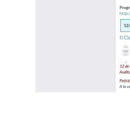
Progr
http:
12
II C
12 de
Audito
Petici
A la v