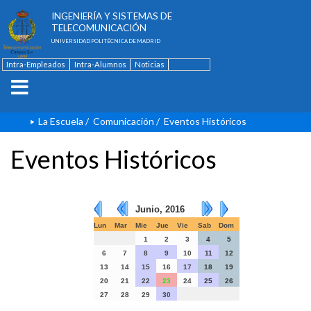
ESCUELA TÉCNICA SUPERIOR DE
INGENIERÍA Y SISTEMAS DE
TELECOMUNICACIÓN
UNIVERSIDAD POLITÉCNICA DE MADRID
Intra-Empleados
Intra-Alumnos
Noticias
Contacto
English
La Escuela
/
Comunicación
/
Eventos Históricos
Eventos Históricos
Junio, 2016
Lun
Mar
Mie
Jue
Vie
Sab
Dom
1
2
3
4
5
6
7
8
9
10
11
12
13
14
15
16
17
18
19
20
21
22
23
24
25
26
27
28
29
30