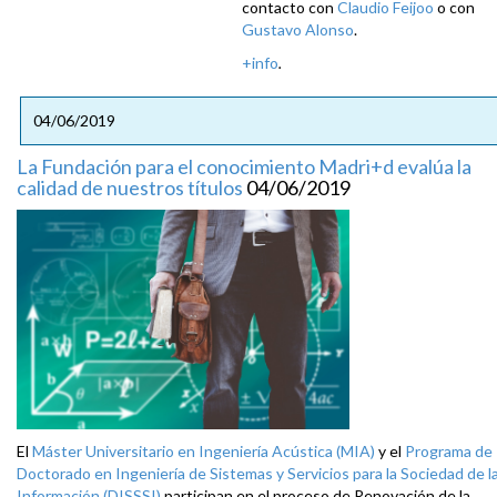
contacto con
Claudio Feijoo
o con
Gustavo Alonso
.
+info
.
04/06/2019
La Fundación para el conocimiento Madri+d evalúa la
calidad de nuestros títulos
04/06/2019
El
Máster Universitario en Ingeniería Acústica (MIA)
y el
Programa de
Doctorado en Ingeniería de Sistemas y Servicios para la Sociedad de l
Información (DISSSI)
participan en el proceso de Renovación de la