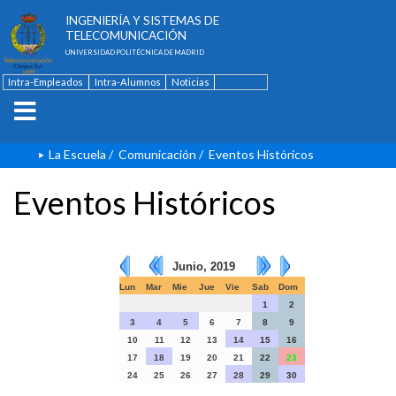
ESCUELA TÉCNICA SUPERIOR DE
INGENIERÍA Y SISTEMAS DE
TELECOMUNICACIÓN
UNIVERSIDAD POLITÉCNICA DE MADRID
Intra-Empleados
Intra-Alumnos
Noticias
Contacto
English
La Escuela
/
Comunicación
/
Eventos Históricos
Eventos Históricos
Junio, 2019
Lun
Mar
Mie
Jue
Vie
Sab
Dom
1
2
3
4
5
6
7
8
9
10
11
12
13
14
15
16
17
18
19
20
21
22
23
24
25
26
27
28
29
30