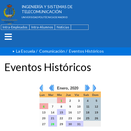
ESCUELA TÉCNICA SUPERIOR DE
INGENIERÍA Y SISTEMAS DE
TELECOMUNICACIÓN
UNIVERSIDAD POLITÉCNICA DE MADRID
Intra-Empleados
Intra-Alumnos
Noticias
Contacto
English
La Escuela
/
Comunicación
/
Eventos Históricos
Eventos Históricos
Enero, 2020
Lun
Mar
Mie
Jue
Vie
Sab
Dom
1
2
3
4
5
6
7
8
9
10
11
12
13
14
15
16
17
18
19
20
21
22
23
24
25
26
27
28
29
30
31