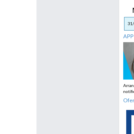
Me
31
APP 
Arran
notif
Ofer