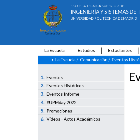
ESCUELA TÉCNICA SUPERIOR DE
INGENIERÍA Y SISTEMAS D
UNIVERSIDAD POLITÉCNICA DE MADRID
La Escuela
Estudios
Estudiantes
La Escuela
/
Comunicación
/
Eventos Histó
Ev
1.
Eventos
2.
Eventos Históricos
3.
Eventos Informe
4.
#UPMday 2022
5.
Promociones
6.
Vídeos - Actos Académicos