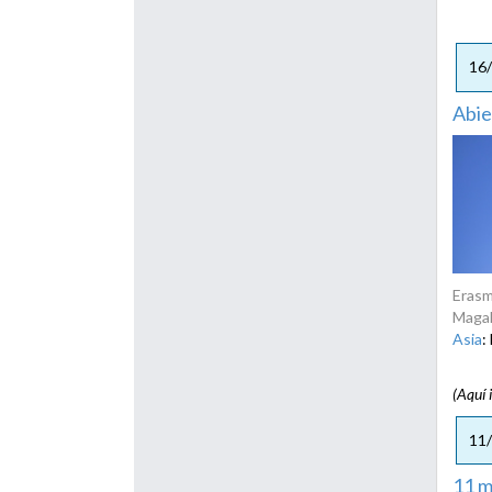
16
Abie
Erasm
Magal
Asia
:
(Aquí 
11
11 m