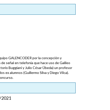
equipo GALENCODER por la concepción y
de señal en telefonía que hace uso de Galileo
torio Buggiani y Julio César Úbeda) un profesor
os ex alumnos (Guillermo Silva y Diego Vilca).
concurso.
/2021