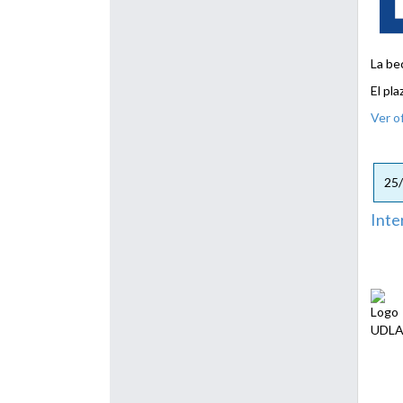
La be
El pl
Ver o
25
Inte