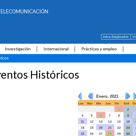
E TELECOMUNICACIÓN
Intra-Empleados
I
Investigación
Internacional
Prácticas y empleo
ricos
entos Históricos
Enero, 2021
Lun
Mar
Mie
Jue
Vie
Sab
D
1
2
4
5
6
7
8
9
11
12
13
14
15
16
18
19
20
21
22
23
25
26
27
28
29
30