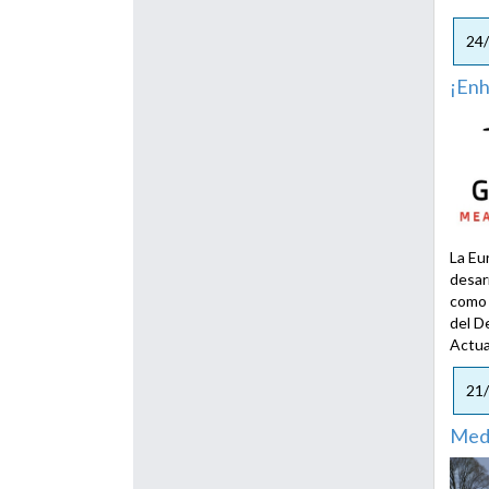
24
¡En
La Eu
desar
como 
del D
Actua
21
Medi