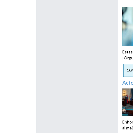
Estas
¡Orgu
10
Acto
Enhor
al me