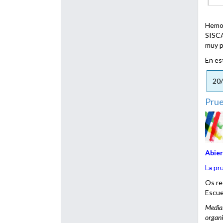
Hemos
SISCA
muy p
En e
20
Prue
Abier
La pr
Os re
Escuel
Median
organi