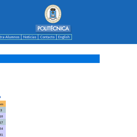
ntra-Alumnos
Noticias
Contacto
English
om
3
10
17
24
31