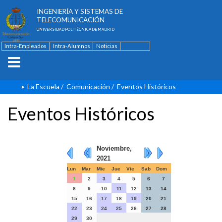
ESCUELA TÉCNICA SUPERIOR DE
INGENIERÍA Y SISTEMAS DE
TELECOMUNICACIÓN
UNIVERSIDAD POLITÉCNICA DE MADRID
Intra-Empleados
Intra-Alumnos
Noticias
Contacto
English
La Escuela
/
Comunicación
/
Eventos Históricos
Eventos Históricos
Noviembre,
2021
Lun
Mar
Mie
Jue
Vie
Sab
Dom
1
2
3
4
5
6
7
8
9
10
11
12
13
14
15
16
17
18
19
20
21
22
23
24
25
26
27
28
29
30