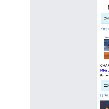
Me
24
Emp
CHARL
Miérc
(Enla
22
UPAE