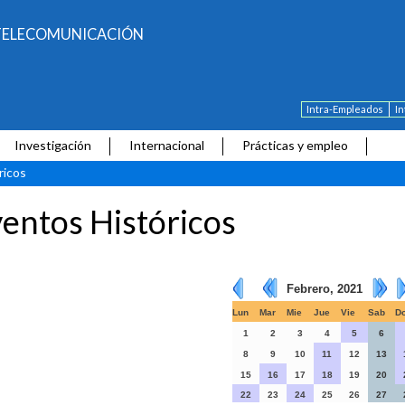
E TELECOMUNICACIÓN
Intra-Empleados
I
Investigación
Internacional
Prácticas y empleo
ricos
entos Históricos
Febrero, 2021
Lun
Mar
Mie
Jue
Vie
Sab
D
1
2
3
4
5
6
8
9
10
11
12
13
15
16
17
18
19
20
22
23
24
25
26
27