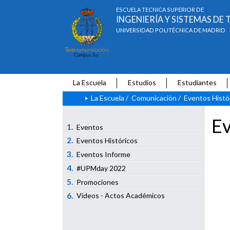
ESCUELA TÉCNICA SUPERIOR DE
INGENIERÍA Y SISTEMAS D
UNIVERSIDAD POLITÉCNICA DE MADRID
La Escuela
Estudios
Estudiantes
La Escuela
/
Comunicación
/
Eventos Histó
Ev
1.
Eventos
2.
Eventos Históricos
3.
Eventos Informe
4.
#UPMday 2022
5.
Promociones
6.
Vídeos - Actos Académicos