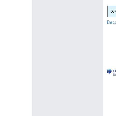
05
Beca