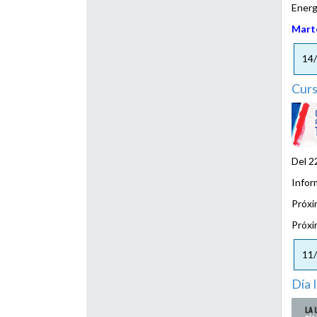
Energ
Marte
14
Curs
Del 22
Infor
Próxi
Próxi
11
Día 