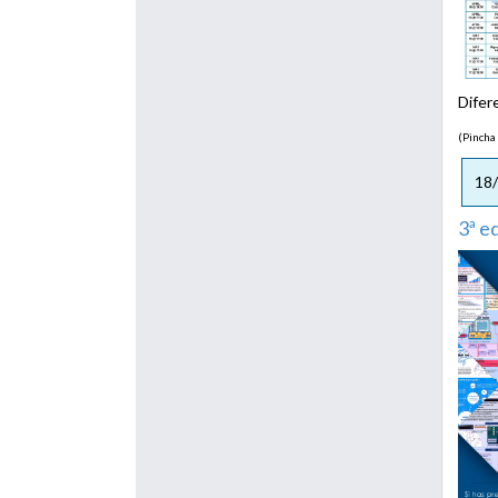
Difer
(Pincha
18
3ª e