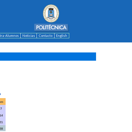
ntra-Alumnos
Noticias
Contacto
English
om
7
14
21
28