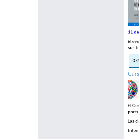
11 de
El ev
sus t
07
Curs
El Ce
portu
Las c
Infor