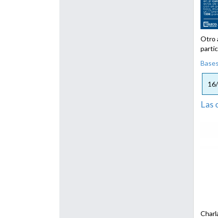
Otro 
parti
Base
16
Las 
Charl