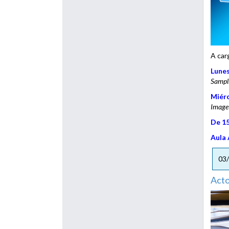
A car
Lunes
Sampli
Miérc
Image
De 15
Aula 
03
Acto