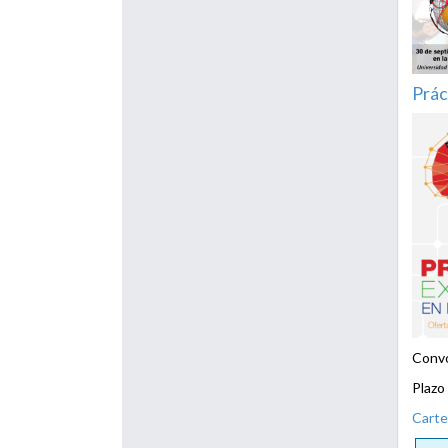
Prác
Convo
Plazo
Carte