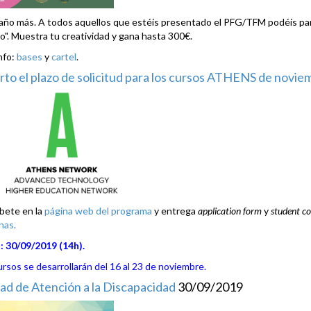
año más. A todos aquellos que estéis presentado el PFG/TFM podéis part
zo". Muestra tu creatividad y gana hasta 300€.
nfo:
bases
y
cartel
.
rto el plazo de solicitud para los cursos ATHENS de novi
íbete en la
página web del programa
y entrega
application form
y
student 
nas
.
: 30/09/2019 (14h).
ursos se desarrollarán del 16 al 23 de noviembre.
ad de Atención a la Discapacidad
30/09/2019