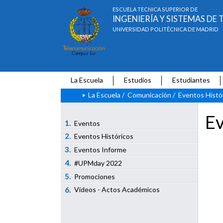
ESCUELA TÉCNICA SUPERIOR DE
INGENIERÍA Y SISTEMAS D
UNIVERSIDAD POLITÉCNICA DE MADRID
La Escuela
Estudios
Estudiantes
La Escuela
/
Comunicación
/
Eventos Histó
Ev
1.
Eventos
2.
Eventos Históricos
3.
Eventos Informe
4.
#UPMday 2022
5.
Promociones
6.
Vídeos - Actos Académicos