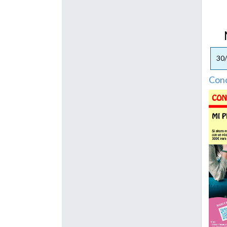
Me
30
Conc