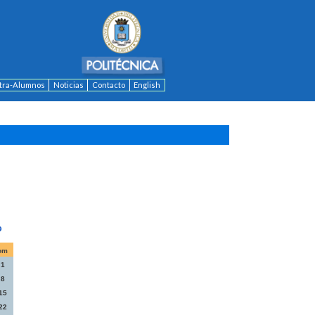
ntra-Alumnos
Noticias
Contacto
English
om
1
8
15
22