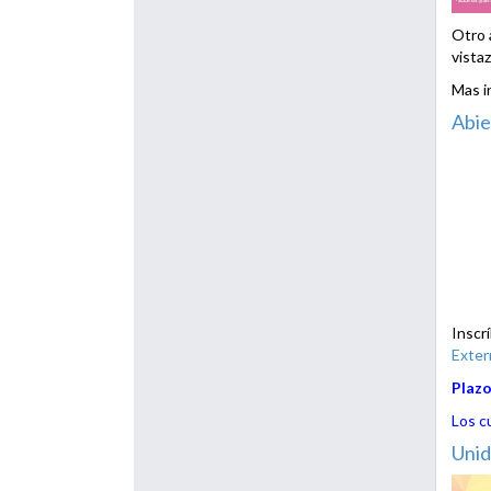
Otro 
vista
Mas i
Abie
Inscr
Exter
Plazo
Los c
Unid