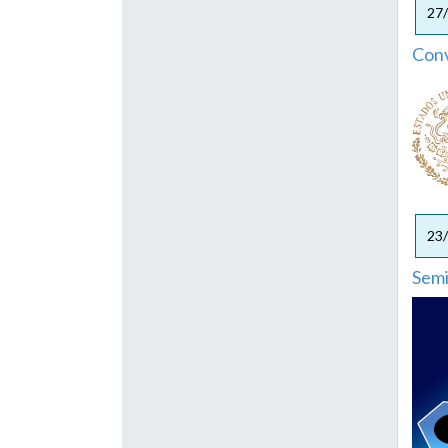
27
Conv
23
Semi