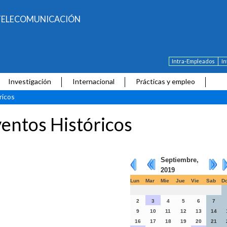
E TELECOMUNICACIÓN
Intra-Empleados
I
Investigación
Internacional
Prácticas y empleo
ricos
entos Históricos
Septiembre,
2019
Lun
Mar
Mie
Jue
Vie
Sab
D
2
3
4
5
6
7
9
10
11
12
13
14
16
17
18
19
20
21