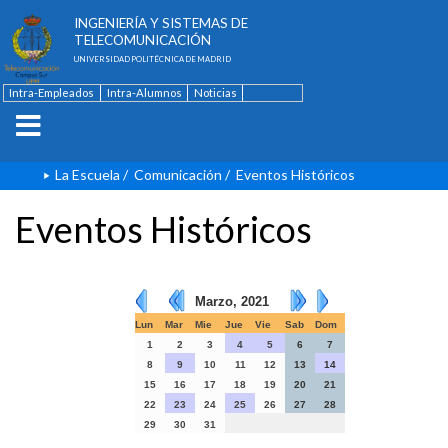
ESCUELA TÉCNICA SUPERIOR DE
INGENIERÍA Y SISTEMAS DE
TELECOMUNICACIÓN
UNIVERSIDAD POLITÉCNICA DE MADRID
Intra-Empleados
Intra-Alumnos
Noticias
Contacto
English
La Escuela
/
Comunicación
/
Eventos Históricos
Eventos Históricos
Marzo, 2021
Lun
Mar
Mie
Jue
Vie
Sab
Dom
1
2
3
4
5
6
7
8
9
10
11
12
13
14
15
16
17
18
19
20
21
22
23
24
25
26
27
28
29
30
31