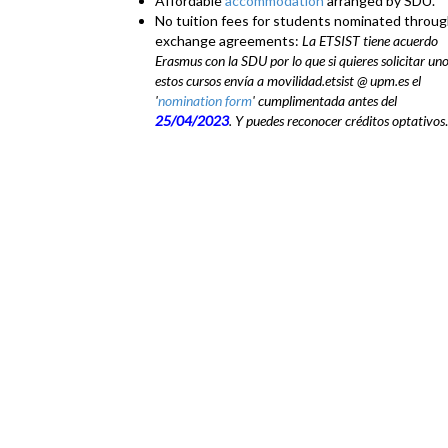
Affordable
accommodation
arranged by SDU.
No tuition fees for students nominated throu
exchange agreements:
La ETSIST tiene acuerdo
Erasmus con la SDU por lo que si quieres solicitar un
estos cursos envía a movilidad.etsist @ upm.es el
'
nomination form
' cumplimentada antes del
25/04/2023
. Y puedes reconocer créditos optativos
.