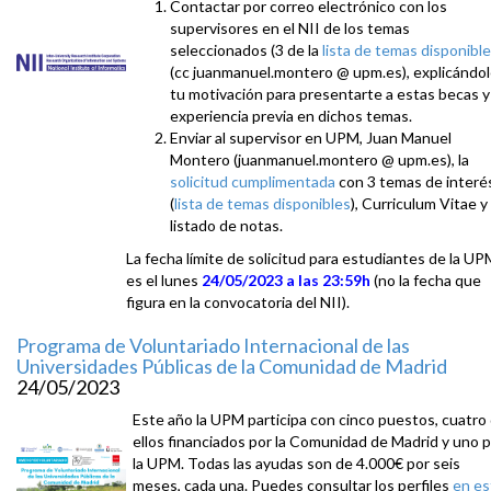
Contactar por correo electrónico con los
supervisores en el NII de los temas
seleccionados (3 de la
lista de temas disponibl
(cc juanmanuel.montero @ upm.es), explicándo
tu motivación para presentarte a estas becas y
experiencia previa en dichos temas.
Enviar al supervisor en UPM, Juan Manuel
Montero (juanmanuel.montero @ upm.es), la
solicitud cumplimentada
con 3 temas de interé
(
lista de temas disponibles
), Curriculum Vitae y
listado de notas.
La fecha límite de solicitud para estudiantes de la UP
es el lunes
24/05/2023 a las 23:59h
(no la fecha que
figura en la convocatoria del NII).
Programa de Voluntariado Internacional de las
Universidades Públicas de la Comunidad de Madrid
24/05/2023
Este año la UPM participa con cinco puestos, cuatro
ellos financiados por la Comunidad de Madrid y uno 
la UPM. Todas las ayudas son de 4.000€ por seis
meses, cada una. Puedes consultar los perfiles
en es