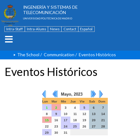
ESCUELA TÉCNICA SUPERIOR DE
INGENIERÍA Y SISTEMAS DE
TELECOMUNICACIÓN
UNIVERSIDAD POLITÉCNICA DE MADRID
Intra-Staff
Intra-Alums
News
Contact
Español
The School
/
Communication
/
Eventos Históricos
Eventos Históricos
Mayo, 2023
Lun
Mar
Mie
Jue
Vie
Sab
Dom
1
2
3
4
5
6
7
8
9
10
11
12
13
14
15
16
17
18
19
20
21
22
23
24
25
26
27
28
29
30
31