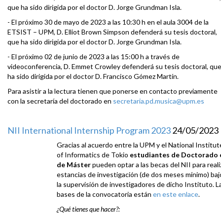
que ha sido dirigida por el doctor D. Jorge Grundman Isla.
- El próximo 30 de mayo de 2023 a las 10:30 h en el aula 3004 de la
ETSIST – UPM, D. Elliot Brown Simpson defenderá su tesis doctoral,
que ha sido dirigida por el doctor D. Jorge Grundman Isla.
- El próximo 02 de junio de 2023 a las 15:00 h a través de
videoconferencia, D. Emmet Crowley defenderá su tesis doctoral, qu
ha sido dirigida por el doctor D. Francisco Gómez Martín.
Para asistir a la lectura tienen que ponerse en contacto previamente
con la secretaría del doctorado en
secretaria.pd.musica@upm.es
NII International Internship Program 2023
24/05/2023
Gracias al acuerdo entre la UPM y el National Institut
of Informatics de Tokio
estudiantes de Doctorado 
de Máster
pueden optar a las becas del NII para reali
estancias de investigación (de dos meses mínimo) baj
la supervisión de investigadores de dicho Instituto. L
bases de la convocatoria están
en este enlace
.
¿Qué tienes que hacer?: