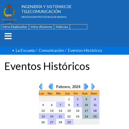
ESCUELA TÉCNICA SUPERIOR DE
INGENIERÍA Y SISTEMAS DE
TELECOMUNICACIÓN
UNIVERSIDAD POLITÉCNICA DE MADRID
Intra-Empleados
Intra-Alumnos
Noticias
Contacto
English
La Escuela
/
Comunicación
/
Eventos Históricos
Eventos Históricos
Febrero, 2024
Lun
Mar
Mie
Jue
Vie
Sab
Dom
1
2
3
4
5
6
7
8
9
10
11
12
13
14
15
16
17
18
19
20
21
22
23
24
25
26
27
28
29