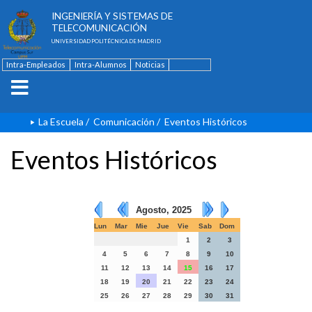
ESCUELA TÉCNICA SUPERIOR DE
INGENIERÍA Y SISTEMAS DE
TELECOMUNICACIÓN
UNIVERSIDAD POLITÉCNICA DE MADRID
Intra-Empleados
Intra-Alumnos
Noticias
Contacto
English
La Escuela
/
Comunicación
/
Eventos Históricos
Eventos Históricos
Agosto, 2025
Lun
Mar
Mie
Jue
Vie
Sab
Dom
1
2
3
4
5
6
7
8
9
10
11
12
13
14
15
16
17
18
19
20
21
22
23
24
25
26
27
28
29
30
31