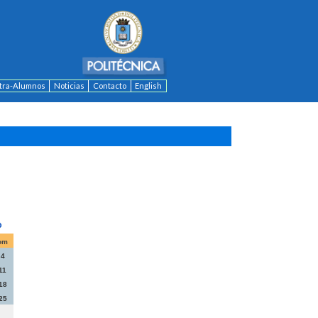
ntra-Alumnos
Noticias
Contacto
English
om
4
11
18
25