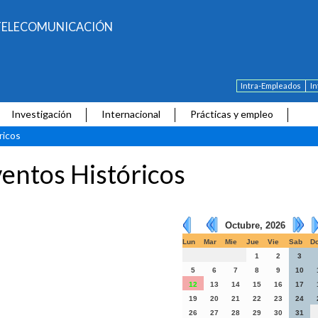
E TELECOMUNICACIÓN
Intra-Empleados
I
Investigación
Internacional
Prácticas y empleo
ricos
entos Históricos
Octubre, 2026
Lun
Mar
Mie
Jue
Vie
Sab
D
1
2
3
5
6
7
8
9
10
12
13
14
15
16
17
19
20
21
22
23
24
26
27
28
29
30
31