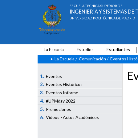
ESCUELA TÉCNICA SUPERIOR DE
INGENIERÍA Y SISTEMAS D
UNIVERSIDAD POLITÉCNICA DE MADRID
La Escuela
Estudios
Estudiantes
La Escuela
/
Comunicación
/
Eventos Histó
Ev
1.
Eventos
2.
Eventos Históricos
3.
Eventos Informe
4.
#UPMday 2022
5.
Promociones
6.
Vídeos - Actos Académicos