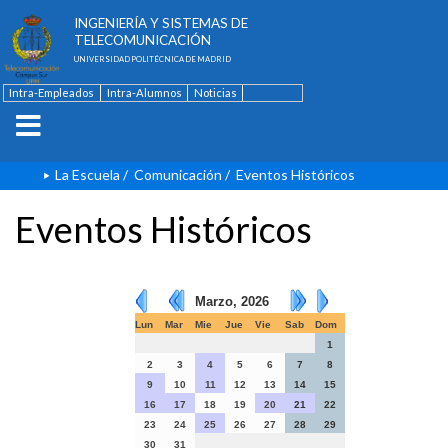
ESCUELA TÉCNICA SUPERIOR DE
INGENIERÍA Y SISTEMAS DE
TELECOMUNICACIÓN
UNIVERSIDAD POLITÉCNICA DE MADRID
Intra-Empleados
Intra-Alumnos
Noticias
Contacto
English
La Escuela
/
Comunicación
/
Eventos Históricos
Eventos Históricos
Marzo, 2026
Lun
Mar
Mie
Jue
Vie
Sab
Dom
1
2
3
4
5
6
7
8
9
10
11
12
13
14
15
16
17
18
19
20
21
22
23
24
25
26
27
28
29
30
31