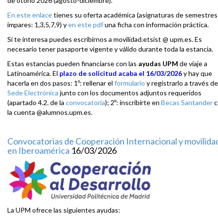
de otoño 2026 (agosto-diciembre).
En este enlace
tienes su oferta académica (asignaturas de semestres
impares: 1,3,5,7,9) y
en este pdf
una ficha con información práctica.
Si te interesa puedes escribirnos a movilidad.etsist @ upm.es. Es
necesario tener pasaporte vigente y válido durante toda la estancia.
Estas estancias pueden financiarse con las
ayudas UPM
de viaje a
Latinoamérica. El
plazo de solicitud acaba el 16/03/2026
y hay que
hacerla en dos pasos: 1º: rellenar el
formulario
y registrarlo a través de
Sede Electrónica
junto con los documentos adjuntos requeridos
(apartado 4.2. de la
convocatoria
); 2º: inscribirte en
Becas Santander
c
la cuenta @alumnos.upm.es.
Convocatorias de Cooperación Internacional y movilida
en Iberoamérica
16/03/2026
La UPM ofrece las siguientes ayudas: