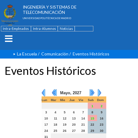
ESCUELA TÉCNICA SUPERIOR DE
INGENIERÍA Y SISTEMAS DE
TELECOMUNICACIÓN
UNIVERSIDAD POLITÉCNICA DE MADRID
Intra-Empleados
Intra-Alumnos
Noticias
Contacto
English
La Escuela
/
Comunicación
/
Eventos Históricos
Eventos Históricos
Mayo, 2027
Lun
Mar
Mie
Jue
Vie
Sab
Dom
1
2
3
4
5
6
7
8
9
10
11
12
13
14
15
16
17
18
19
20
21
22
23
24
25
26
27
28
29
30
31