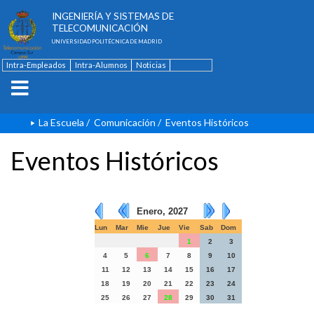
ESCUELA TÉCNICA SUPERIOR DE
INGENIERÍA Y SISTEMAS DE
TELECOMUNICACIÓN
UNIVERSIDAD POLITÉCNICA DE MADRID
Intra-Empleados
Intra-Alumnos
Noticias
Contacto
English
La Escuela
/
Comunicación
/
Eventos Históricos
Eventos Históricos
Enero, 2027
Lun
Mar
Mie
Jue
Vie
Sab
Dom
1
2
3
4
5
6
7
8
9
10
11
12
13
14
15
16
17
18
19
20
21
22
23
24
25
26
27
28
29
30
31