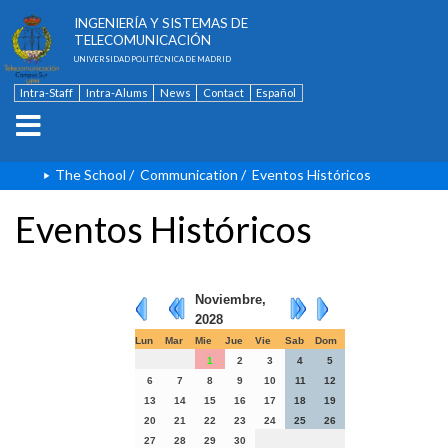
ESCUELA TÉCNICA SUPERIOR DE
INGENIERÍA Y SISTEMAS DE
TELECOMUNICACIÓN
UNIVERSIDAD POLITÉCNICA DE MADRID
Intra-Staff
Intra-Alums
News
Contact
Español
The School
/
Communication
/
Eventos Históricos
Eventos Históricos
Noviembre,
2028
Lun
Mar
Mie
Jue
Vie
Sab
Dom
1
2
3
4
5
6
7
8
9
10
11
12
13
14
15
16
17
18
19
20
21
22
23
24
25
26
27
28
29
30