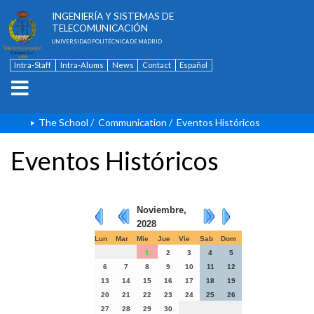
ESCUELA TÉCNICA SUPERIOR DE
INGENIERÍA Y SISTEMAS DE
TELECOMUNICACIÓN
UNIVERSIDAD POLITÉCNICA DE MADRID
Intra-Staff
Intra-Alums
News
Contact
Español
The School
/
Communication
/
Eventos Históricos
Eventos Históricos
Noviembre,
2028
Lun
Mar
Mie
Jue
Vie
Sab
Dom
1
2
3
4
5
6
7
8
9
10
11
12
13
14
15
16
17
18
19
20
21
22
23
24
25
26
27
28
29
30