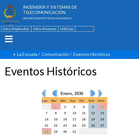
ESCUELA TÉCNICA SUPERIOR DE
INGENIERÍA Y SISTEMAS DE
TELECOMUNICACIÓN
UNIVERSIDAD POLITÉCNICA DE MADRID
Intra-Empleados
Intra-Alumnos
Noticias
Contacto
English
La Escuela
/
Comunicación
/
Eventos Históricos
Eventos Históricos
Enero, 2030
Lun
Mar
Mie
Jue
Vie
Sab
Dom
1
2
3
4
5
6
7
8
9
10
11
12
13
14
15
16
17
18
19
20
21
22
23
24
25
26
27
28
29
30
31