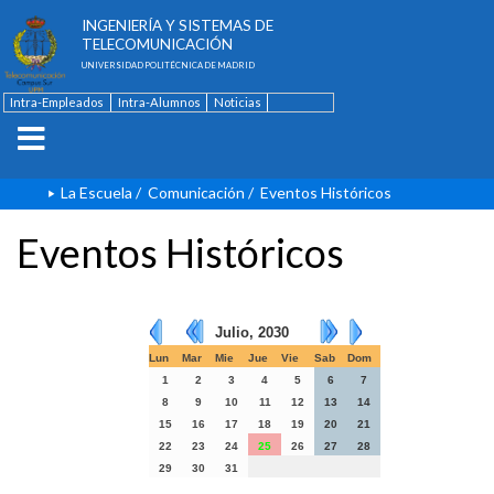
ESCUELA TÉCNICA SUPERIOR DE
INGENIERÍA Y SISTEMAS DE
TELECOMUNICACIÓN
UNIVERSIDAD POLITÉCNICA DE MADRID
Intra-Empleados
Intra-Alumnos
Noticias
Contacto
English
La Escuela
/
Comunicación
/
Eventos Históricos
Eventos Históricos
Julio, 2030
Lun
Mar
Mie
Jue
Vie
Sab
Dom
1
2
3
4
5
6
7
8
9
10
11
12
13
14
15
16
17
18
19
20
21
22
23
24
25
26
27
28
29
30
31