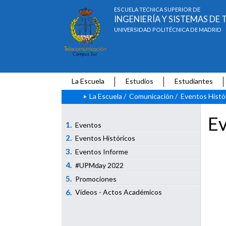
ESCUELA TÉCNICA SUPERIOR DE
INGENIERÍA Y SISTEMAS D
UNIVERSIDAD POLITÉCNICA DE MADRID
La Escuela
Estudios
Estudiantes
La Escuela
/
Comunicación
/
Eventos Histó
Ev
1.
Eventos
2.
Eventos Históricos
3.
Eventos Informe
4.
#UPMday 2022
5.
Promociones
6.
Vídeos - Actos Académicos