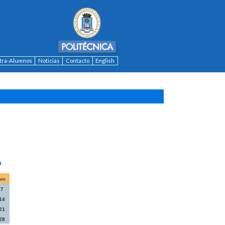
ntra-Alumnos
Noticias
Contacto
English
om
7
14
21
28