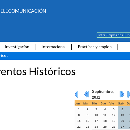
E TELECOMUNICACIÓN
Intra-Empleados
I
Investigación
Internacional
Prácticas y empleo
ricos
entos Históricos
Septiembre,
2031
Lun
Mar
Mie
Jue
Vie
Sab
D
1
2
3
4
5
6
8
9
10
11
12
13
15
16
17
18
19
20
22
23
24
25
26
27