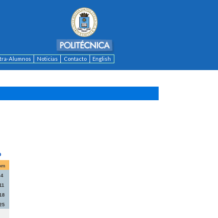
ntra-Alumnos
Noticias
Contacto
English
om
4
11
18
25