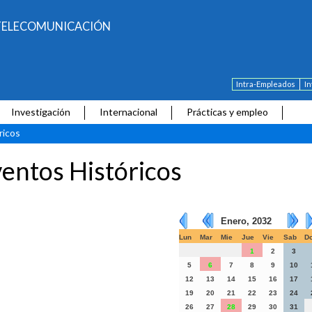
E TELECOMUNICACIÓN
Intra-Empleados
I
Investigación
Internacional
Prácticas y empleo
ricos
entos Históricos
Enero, 2032
Lun
Mar
Mie
Jue
Vie
Sab
D
1
2
3
5
6
7
8
9
10
12
13
14
15
16
17
19
20
21
22
23
24
26
27
28
29
30
31