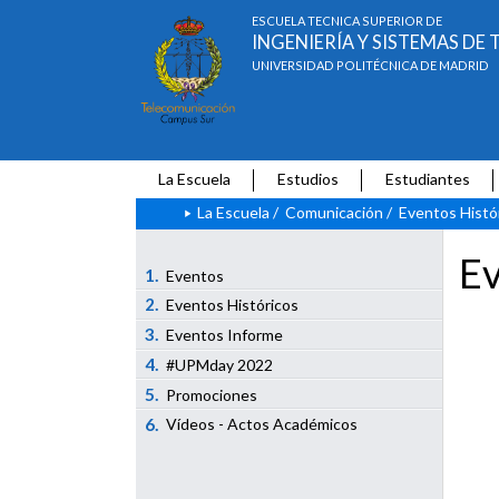
ESCUELA TÉCNICA SUPERIOR DE
INGENIERÍA Y SISTEMAS D
UNIVERSIDAD POLITÉCNICA DE MADRID
La Escuela
Estudios
Estudiantes
La Escuela
/
Comunicación
/
Eventos Histó
Ev
1.
Eventos
2.
Eventos Históricos
3.
Eventos Informe
4.
#UPMday 2022
5.
Promociones
6.
Vídeos - Actos Académicos