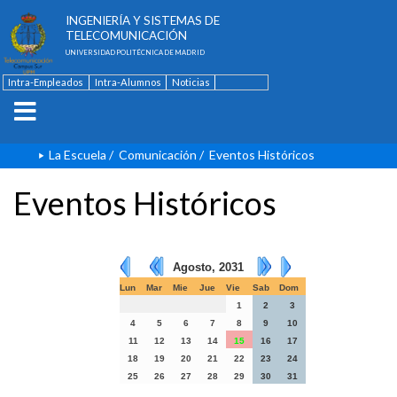
ESCUELA TÉCNICA SUPERIOR DE
INGENIERÍA Y SISTEMAS DE
TELECOMUNICACIÓN
UNIVERSIDAD POLITÉCNICA DE MADRID
Intra-Empleados
Intra-Alumnos
Noticias
Contacto
English
La Escuela
/
Comunicación
/
Eventos Históricos
Eventos Históricos
Agosto, 2031
Lun
Mar
Mie
Jue
Vie
Sab
Dom
1
2
3
4
5
6
7
8
9
10
11
12
13
14
15
16
17
18
19
20
21
22
23
24
25
26
27
28
29
30
31