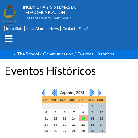
ESCUELA TÉCNICA SUPERIOR DE
INGENIERÍA Y SISTEMAS DE
TELECOMUNICACIÓN
UNIVERSIDAD POLITÉCNICA DE MADRID
Intra-Staff
Intra-Alums
News
Contact
Español
The School
/
Communication
/
Eventos Históricos
Eventos Históricos
Agosto, 2031
Lun
Mar
Mie
Jue
Vie
Sab
Dom
1
2
3
4
5
6
7
8
9
10
11
12
13
14
15
16
17
18
19
20
21
22
23
24
25
26
27
28
29
30
31